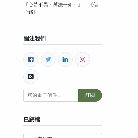
「心若不異，萬法一如。」---《信
心銘》
關注我們
訂閱
已歸檔