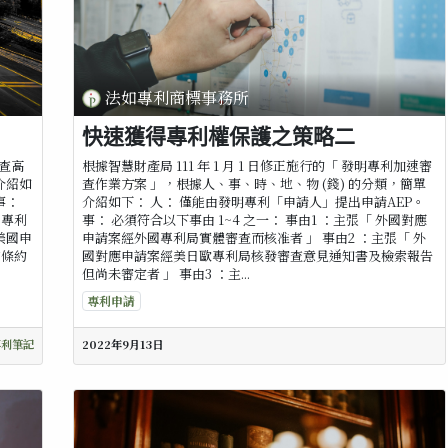
法如專利商標事務所
快速獲得專利權保護之策略二
審查高
根據智慧財產局 111 年 1 月 1 日修正施行的「 發明專利加速審
介紹如
查作業方案 」，根據人、事、時、地、物 (錢) 的分類，簡單
事：
介紹如下： 人： 僅能由發明專利「申請人」提出申請AEP。
國專利
事： 必須符合以下事由 1~4 之一： 事由1 ：主張「 外國對應
張美國申
申請案經外國專利局實體審查而核准者 」 事由2 ：主張「 外
作條約
國對應申請案經美日歐專利局核發審查意見通知書及檢索報告
但尚未審定者 」 事由3 ：主...
專利申請
專利筆記
2022年9月13日