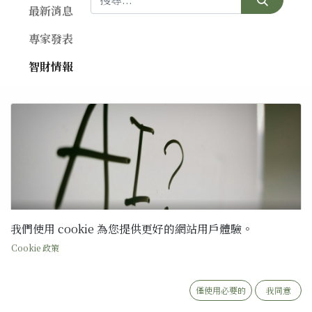
最新消息
專家發表
智財情報
法如專利商標事務所
我們使用 cookie 為您提供更好的網站用戶體驗。
出版巨頭聯手控告 Google
Cookie 政策
近日，包含 Hachette、Cengage、Elsevier 等大型出版商以及多位
知名暢銷作家，於美國紐約南區聯邦地區法院（SDNY）對 Google
提起著作權侵權的集體訴訟。原告指控 Google 在開發與訓練其生成
僅使用必要的
我同意
式 AI 模型（Gemini）的過程中，進行了規模龐大且未經授權的版權