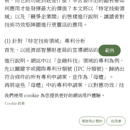
何應用才能發揮最大的價值？本文將以「
特定技術領
域
」以及「
競爭企業間
」的態樣進行說明，讓讀者對
技術功效矩陣圖進行更靈活的應用。
(1) 針對「特定技術領域」專利分析
首先，以經濟部智慧財產局的宣導網站的
範例
進行說明。網站中以「金融科技」領域的專利為例，
先以關鍵字或國際專利分類號 (IPC 分類號)，歸納出
符合條件的所有專利申請案，並作為「母體」。
再將這些「母體」中的專利申請案，以對應功效 / 技
術的關鍵字，繪製出技術功效矩陣圖 (下圖 1)，且圖
我們使用 cookie 為您提供更好的網站用戶體驗。
1 中每組功效 / 技術均可對應一個「區塊」。因此，
Cookie 政策
透過圖 1 即可了解「金融科技」領域中哪些區塊已有
大量的專利申請案（專利地雷區）、而哪些區塊技
僅使用必要的
我同意
術/功效還未有大量的專利申請案（專利處女區）。