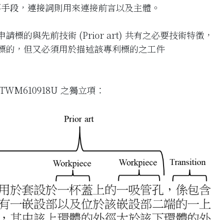
要手段
，
連接詞
則用來連接前言以及主體。
的與先前技術 (Prior art) 共有之必要技術特徵，
標的，但又必須用於描述該專利標的之工件
M610918U 之獨立項：