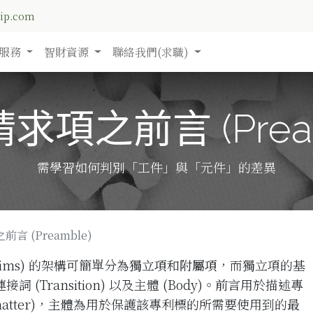
nip.com
服務
智財資源
聯絡我們(求職)
求項之前言 (Pream
需學習如何判別「工件」與「元件」的差異
言 (Preamble)
ims) 的架構可簡單分為
獨立項
和
附屬項
，而獨立項的基
 (Transition) 以及主體 (Body)。
前言
用於描述專
matter)，
主體
為用於保護該專利標的所需要使用到的
最