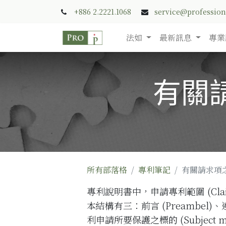
+886 2.2221.1068
service@professio
法如
最新訊息
專業
有關請
所有部落格
專利筆記
有關請求項之前
專利說明書中，申請專利範圍 (Cla
本結構有三：前言 (Preambel)、連接詞
利申請所要
保護之標的
(Subject 