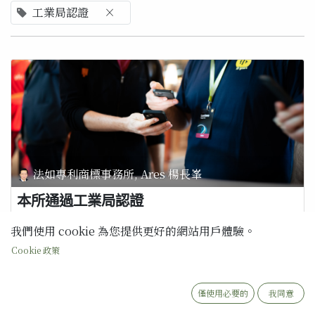
工業局認證
×
法如專利商標事務所, Ares 楊長峯
本所通過工業局認證
本所通過經濟部工業局認證智慧財產權相關服務，其計五項： 1. 智慧
我們使用 cookie 為您提供更好的網站用戶體驗。
財產權法務服務 2. 智慧財產權分析服務 3. 智慧財產權取得服務 4. 智慧
財產權侵權分析服務 5. 智慧財產權管理與運用制度服務 經過政府認證
Cookie 政策
的事務所，絕對值得您的信賴...
工業局認證
智慧財產
僅使用必要的
我同意
2020年12月22日
最新消息