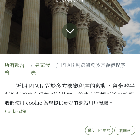
所有部落
專家發
PTAB 判決關於多方複審程序的啟動
格
表
近期
PTAB
對於
多方複審程序
的啟動，會參酌平
行進行的專利侵權訴訟狀態，係專利侵權訴訟直接影
響多方複審程序。在
Apple, Inc. v. Fintiv, Inc.
我們使用 cookie 為您提供更好的網站用戶體驗。
[1]
多方複審程序申請案，遭到
PTAB
駁回申請，其
Cookie 政策
中提到啟動多方複審程序的六個考量因素。茲簡述該
案如下
[2]
:
僅使用必要的
我同意