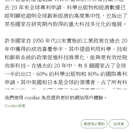
去 20 年來全球專利申請、科學出版物和經濟數據已
經明顯地證明全球創新經濟的高度集中性，也指出了
某些國家在研究期內取得的重大科技多元化的進展。
許多國家自 1950 年代以來實施的工業政策在過去 20
年中獲得的成效喜憂參半，其中提倡利用科學、技術
和創新系統的政策促進科技商業化，能夠更有效地吸
收新科技。在過去的 20 年中，有 8 個國家占了全球
一半的出口、60% 的科學出版物和 80% 的國際專利
申請。其中美國和日本是全球的領導者，占了所有科
技產出的一半。中國也顯示占有了重要地位，分別占
我們使用 cookie 為您提供更好的網站用戶體驗。
科學產出和產出量的 14% 和 10%。中國的專利申請
Cookie 政策
激增也使其科技實力顯著提升，例如：2001 年到
2004 年，中國僅占所有科技能力的 16%，而到 2017
年到 2020 年的研究期，此比例已上升到 94%。德國
僅使用必要的
我同意
和日本在早期擁有較高的能力專業化程度，但到