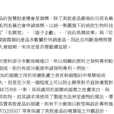
品的智慧財產權會是
商標
，除了美妝產品廠商的
公司名稱
系列名稱
也會申請商標。以統一集團旗下的統欣生物科技
了「名膜堂」、「面子企劃」、「我的美顏故事」與「花
。面膜面霜類的產品多數屬於快銷產品，因此在判斷商標將要
入衰退期
，來決定是否要繼續延展。
於原料部分多數倚賴進口，所以相關的原料之發明專利較
組成
，則仍有部分廠商申請發明專利。例如，
護了施加於面膜之用於保養肌膚之表皮幹細胞的中草藥組成
大，但是至少某一個程度上可以防止競爭對手直接複製對
487539B 一案，其保護用於面膜或面霜之皮膚美白、保
萃取物，但其請求項使用了
製造方法界定產物
的寫法，導
容置美妝產品的瓶罐，則有不少廠商以
新型與設計專利
進
 TWD205107 等案保護了美妝產品的噴霧瓶之外觀設計，