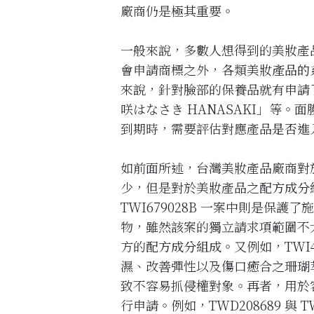
廠商仍是極其重要。
一般來說，多數人想得到的美妝產
會申請商標之外，各類美妝
產品的
來說，針對臉部的保養品就有申請
咲はなさき HANASAKI」等
到期時，需要評估對應產品
是否進
如前面所述，台灣美妝產品廠商對
少，但是對於美妝產品之
配方成分
TWI679028B 一案中則是保
物，雖然該案的獨立請求項範圍不
方的
配方成分組成
。又例如，TWI
濕、改善彈性以及傷口癒合之珊瑚
致不容易抓侵權對象。再者，用於
行申請。例如，TWD208689 與