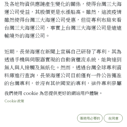
及各地物資供應鏈產生變化的關係，使得台灣三大海
運公司受益，其股價更是水漲船高。雖然，這波疫情
雖然使得台灣三大海運公司受惠，但從專利布局來看
台灣三大海運公司，事實上台灣三大海運公司是遠遠
輸境外的海運公司。
近期，長榮海運在新聞上宣稱自己研發了專利，其為
透過手機與伺服器實現的自動貨櫃流系統，能夠達到
無人與人接觸及無紙化。然而，透過台灣全球專利資
料庫進行查詢，長榮海運公司目前
僅有一件
公告獲准
的台灣專利，並沒有其他國家的專利，這件專利是屬
於
新型
，雖然進行了一案兩請，但是台灣發明案
尚在
我們使用 cookie 為您提供更好的網站用戶體驗。
審查
階段。另外，這件公告新型專利的獨立項只有一
Cookie 政策
項且範圍如下。
僅使用必要的
我同意