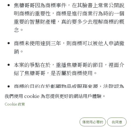
焦糖哥哥
因為商標事件，在其臉書上常常公開說
明商標的重要性，商標是進行商業行為時的一個
重要的智慧財產權，真的要多少去理解商標的概
念。
商標
未使用達到三年
，則商標可以被他人申請撤
銷。
本案的爭點在於，重播焦糖哥哥的節目，裡面介
紹了焦糖哥哥，是否屬於商標使用。
商標的目的在於
彰顯物品或服務來源
，法院認為
在重播焦糖哥哥的節目中，焦糖哥哥的標註是用
我們使用 cookie 為您提供更好的網站用戶體驗。
於介紹該藝人，而不是屬於商標使用
(
非彰顯物品
Cookie 政策
或服務來源
)
。
僅使用必要的
我同意
李克強：嚴打商標蟑螂