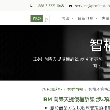
+886 2.2221.1068
service@professio
法如
最新訊息
專業
智權
IBM 向樂天提侵權訴訟 涉 4 項
有．「每
所有部落格
智財情報
智權產業快訊 
IBM 向樂天提侵權訴訟 涉4
屬於
商業方法
以軟體實現的相