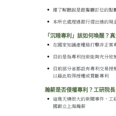
據了解聽說是跟餐廳訂位的點
本所也處理過銀行提出過的現
「沉睡專利」該如何喚醒？真
在國家知識產權局打擊非正常
目的是指專利技術能夠充分地
目前部分省都設有專利交易授
以藉此取得授權或買斷專利
瀚薪是否侵權專利？工研院
這幾天燒很大的新聞事件，工研
國創立上海瀚薪