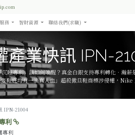
nip.com
服務
智財資源
聯絡我們(求職)
產業快訊 IPN-21
專利．「沉睡專利」該如何喚醒？真金白銀支持專利轉化．瀚
隻鞋底均有一滴真人血」超殺撒旦鞋商標涉侵權，Nike
IPN-21004
項專利
關專利