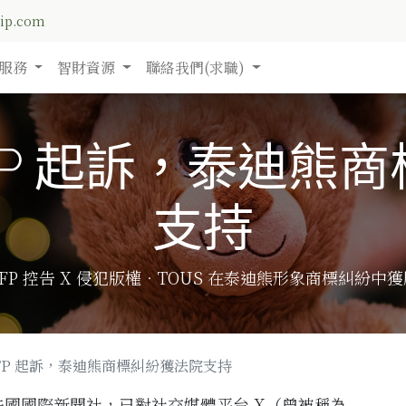
nip.com
服務
智財資源
聯絡我們(求職)
FP 起訴，泰迪熊
支持
FP 控告 X 侵犯版權．TOUS 在泰迪熊形象商標糾紛中
FP 起訴，泰迪熊商標糾紛獲法院支持
 (AFP)，法國國際新聞社，已對社交媒體平台 X（曾被稱為