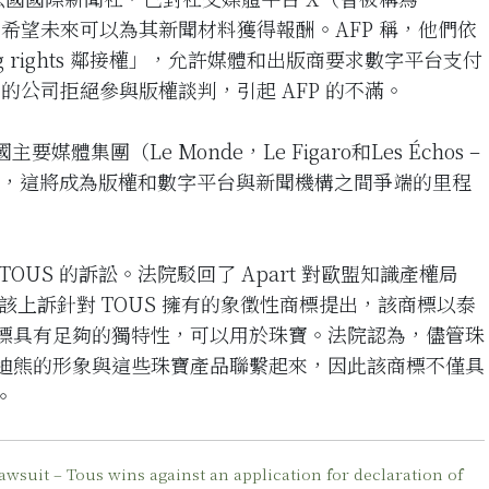
訟，希望未來可以為其新聞材料獲得報酬。AFP 稱，他們依
ng rights 鄰接權」，允許媒體和出版商要求數字平台支付
k 的公司拒絕參與版權談判，引起 AFP 的不滿。
體集團（Le Monde，Le Figaro和Les Échos –
似的訴訟，這將成為版權和數字平台與新聞機構之間爭端的里程
OUS 的訴訟。法院駁回了 Apart 對歐盟知識產權局
該上訴針對 TOUS 擁有的象徵性商標提出，該商標以泰
標具有足夠的獨特性，可以用於珠寶。法院認為，儘管珠
迪熊的形象與這些珠寶產品聯繫起來，因此該商標不僅具
。
wsuit – Tous wins against an application for declaration of