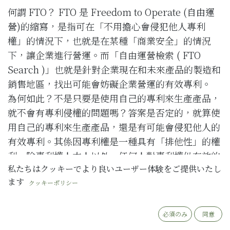
何謂 FTO？ FTO 是 Freedom to Operate (
自由運
營
)的縮寫，是指可在「不用擔心會侵犯他人專利
權」的情況下，也就是在某種「商業安全」的情況
下，讓企業進行營運。而「自由運營檢索 ( FTO
Search )」也就是針對企業現在和未來產品的製造和
銷售地區，找出可能會妨礙企業營運的有效專利。
為何如此？不是只要是使用自己的專利來生產產品，
就不會有專利侵權的問題嗎？答案是否定的，就算使
用自己的專利來生產產品，還是有可能會侵犯他人的
有效專利。其係因專利權是一種具有「排他性」的權
利，除專利權人本人以外，任何人對專利權仍有效的
私たちはクッキーでより良いユーザー体験をご提供いたし
專利技術，都不得行使製造、為販賣之要約、販賣、
ます
使用或為上述目的而進口該物之行為。
クッキーポリシー
因此，「
自由運營檢索
」是一種了解產品上市後或出
必須のみ
同意
口後可能會遇到專利侵權問題的風險評估，以早一步