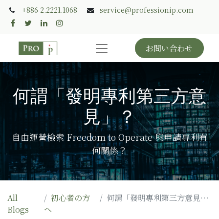
+886 2.2221.1068
service@professionip.com
お問い合わせ
何謂「發明專利第三方意
見」？
自由運營檢索 Freedom to Operate 與申請專利有
何關係？
All
初心者の方
何謂「發明專利第三方意見」？
Blogs
へ